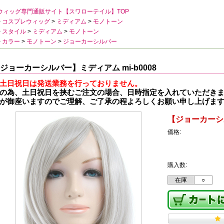
ウィッグ専門通販サイト【スワローテイル】TOP
>
コスプレウィッグ
>
ミディアム
>
モノトーン
>
スタイル
>
ミディアム
>
モノトーン
>
カラー
>
モノトーン
>
ジョーカーシルバー
ジョーカーシルバー】ミディアム mi-b0008
土日祝日は発送業務を行っておりません。
の為、土日祝日を挟むご注文の場合、日時指定を入れていただき
が御座いますのでご理解、ご了承の程よろしくお願い申し上げま
【ジョーカーシル
価格:
購入数:
在庫
○