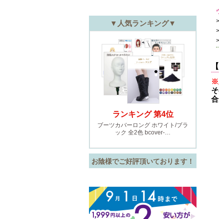
【
※
そ
合