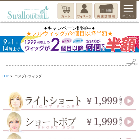
●キャンペーン開催中●
★フルウィッグが2個目以降半額★
TOP
>
コスプレウィッグ