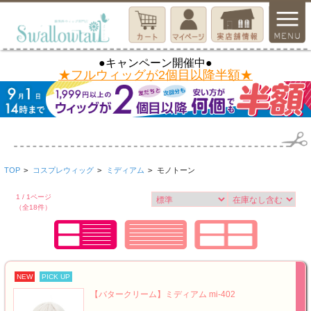
●キャンペーン開催中●
★フルウィッグが2個目以降半額★
TOP
>
コスプレウィッグ
>
ミディアム
>
モノトーン
1 / 1ページ
（全18件）
NEW
PICK UP
【バタークリーム】ミディアム mi-402