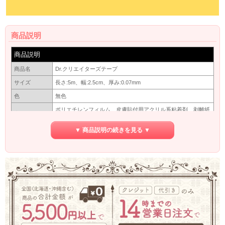
商品説明
商品説明
商品名
Dr.クリエイターズテープ
サイズ
長さ:5m、幅:2.5cm、厚み:0.07mm
色
無色
ポリエチレンフィルム、皮膚貼付用アクリル系粘着剤、剥離紙
素材
(片面剥離処理）
▼ 商品説明の続きを見る ▼
・使用により、かゆみ・かぶれ等の症状が起きた場合は使用を
中止してください。
・長時間連続で同じ場所に使用しないでください。
使用上の注意
・傷口、はれもの、皮膚が敏感な場所には使用しないでくださ
い。
・幼小児には使用しないでください