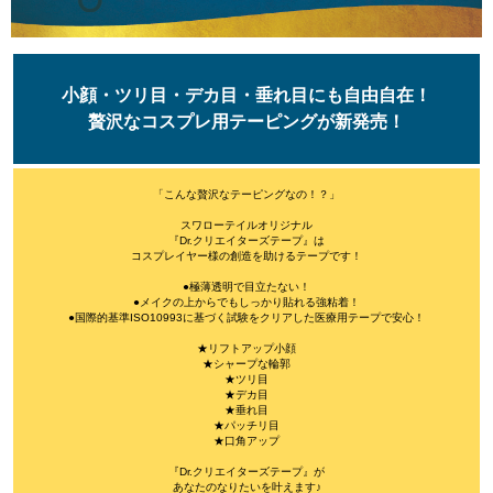
小顔・ツリ目・デカ目・垂れ目にも自由自在！
贅沢なコスプレ用テーピングが新発売！
「こんな贅沢なテーピングなの！？」
スワローテイルオリジナル
『Dr.クリエイターズテープ』は
コスプレイヤー様の創造を助けるテープです！
●極薄透明で目立たない！
●メイクの上からでもしっかり貼れる強粘着！
●国際的基準ISO10993に基づく試験をクリアした医療用テープで安心！
★リフトアップ小顔
★シャープな輪郭
★ツリ目
★デカ目
★垂れ目
★パッチリ目
★口角アップ
『Dr.クリエイターズテープ』が
あなたのなりたいを叶えます♪