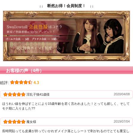
↓↓ 断然お得！会員制度！ ↓↓
お客様の声（4件）
総評:
4.3
2020/04/08
淫乱子猫41歳様
ほうれい線を伸ばすことにより15歳年齢を若く言われました！とっても嬉しく、そして
モテ期に入りました??
2019/07/04
魔女様
長時間貼っても皮膚が持っていかれずメイク落としシートで剥がれるのでとても重宝し