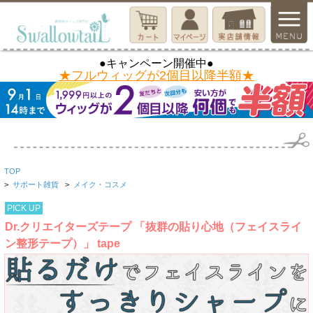
●キャンペーン開催中●
★フルウィッグが2個目以降半額★
TOP
>
サポート雑貨
>
メイク・コスメ
PICK UP
Dr.クリエイターズテープ 「抜群の貼り心地（フェイスライ
ン整形テープ）」 tape