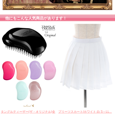
袖幅
16cm
17cm
18cm
19cm
袖口幅
12cm
13cm
14cm
15cm
他にもこんな人気商品があります！
裾口幅（ぐるり）
86cm
91cm
96cm
101cm
アームホール
20cm
21m
22cm
23cm
素材
表地ポリエステル100％裏地ポリエステル100％
商品特徴
アイロンを当てる際は、低温で当て布をご使用下さい。
プリーツスカート/ホワイト 白 S～LL...
タングルティーザー(ザ・オリジナル)全