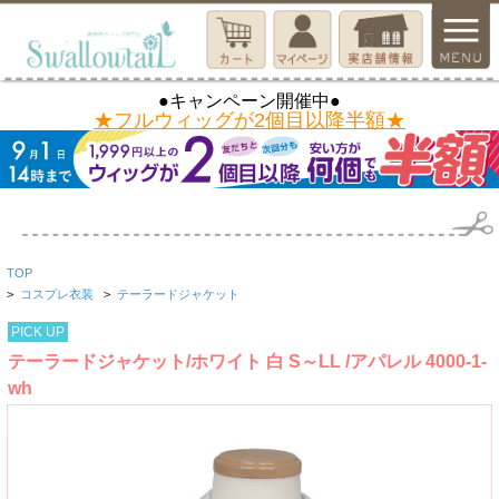
●キャンペーン開催中●
★フルウィッグが2個目以降半額★
TOP
>
コスプレ衣装
>
テーラードジャケット
PICK UP
テーラードジャケット/ホワイト 白 S～LL /アパレル 4000-1-
wh