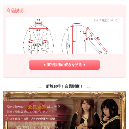
商品説明
▼ 商品説明の続きを見る ▼
S
M
L
LL
身幅（ぐるり）
86cm
91cm
96cm
101cm
↓↓ 断然お得！会員制度！ ↓↓
身丈
62cm
64cm
66cm
68cm
肩幅
37.8cm
39cm
40.2cm
41.4cm
袖丈
57.5cm
59cm
60.5cm
62cm
天巾
11cm
11cm
11cm
11cm