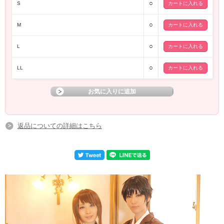
○
S
○
M
○
L
○
LL
返品についての詳細はこちら