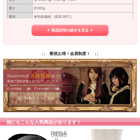
重さ
約383g
素材
耐熱新繊維（最高180℃）
つむじ型
※型
▼ 商品説明の続きを見る ▼
カバーネットに入れて出来るだけ太陽にあたらない暗いところ
保管方法
で保管してください。長い間使わない場合は洗ってから保管し
てください。
保障期間
初期保障／10日間の返品保障
↓↓ 断然お得！会員制度！ ↓↓
専用ネット付き
付属品
（ウィッグ着用時に地毛をまとめるネットです）
商品写真はできる限り実物の色に近づけるよう加工しておりま
すが、お客様がご使用するモニター設定や部屋の照明により実
カラー
際の商品とは色味が異なる場合があります。
色味が異なる等のクレーム、返品交換等はお受けできません。
予めご了承お願いします。
他にもこんな人気商品があります！