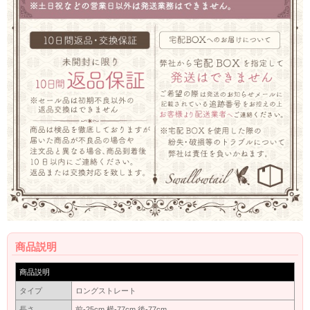
商品説明
商品説明
タイプ
ロングストレート
長さ
前-25cm 横-77cm 後-77cm