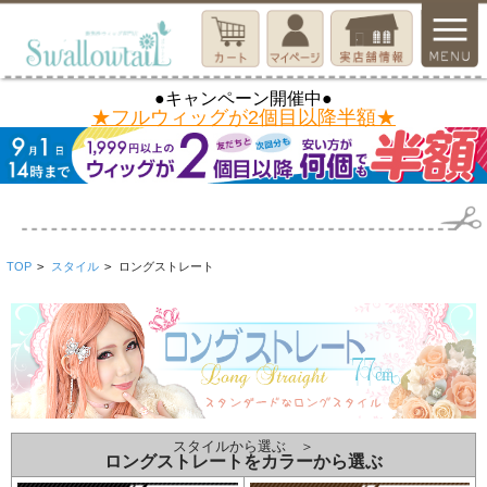
●キャンペーン開催中●
★フルウィッグが2個目以降半額★
TOP
>
スタイル
>
ロングストレート
スタイルから選ぶ ＞
ロングストレートをカラーから選ぶ