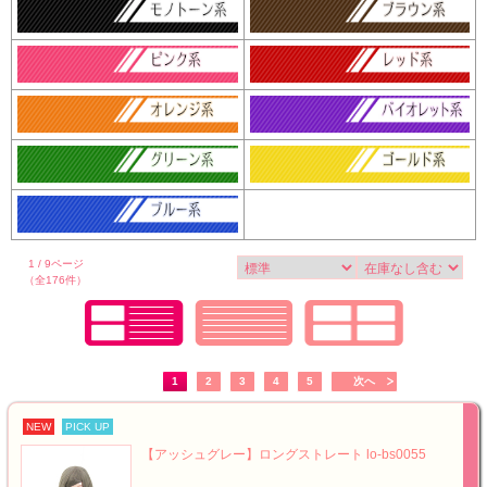
1 / 9ページ
（全176件）
1
2
3
4
5
次へ
NEW
PICK UP
【アッシュグレー】ロングストレート lo-bs0055