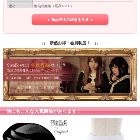
素材
耐熱新繊維（最高180℃）
つむじ型
※型
▼ 商品説明の続きを見る ▼
カバーネットに入れて出来るだけ太陽にあたらない暗いところ
保管方法
で保管してください。長い間使わない場合は洗ってから保管し
てください。
保障期間
初期保障／10日間の返品保障
↓↓ 断然お得！会員制度！ ↓↓
専用ネット付き
付属品
（ウィッグ着用時に地毛をまとめるネットです）
商品写真はできる限り実物の色に近づけるよう加工しておりま
すが、お客様がご使用するモニター設定や部屋の照明により実
カラー
際の商品とは色味が異なる場合があります。
色味が異なる等のクレーム、返品交換等はお受けできません。
予めご了承お願いします。
他にもこんな人気商品があります！