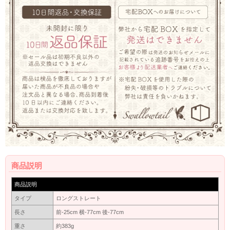
商品説明
商品説明
タイプ
ロングストレート
長さ
前-25cm 横-77cm 後-77cm
重さ
約383g