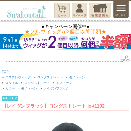
●キャンペーン開催中●
★フルウィッグが2個目以降半額★
TOP
>
コスプレウィッグ
>
ロングストレート
>
モノトーン
>
スタイル
>
ロングストレート
>
モノトーン
>
カラー
>
モノトーン
>
レイヴンブラック
PICK UP
【レイヴンブラック】ロングストレート lo-t1102