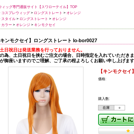
ウィッグ専門通販サイト【スワローテイル】TOP
>
コスプレウィッグ
>
ロングストレート
>
オレンジ
>
スタイル
>
ロングストレート
>
オレンジ
>
カラー
>
オレンジ
>
キンモクセイ
キンモクセイ】ロングストレート lo-bor0027
土日祝日は発送業務を行っておりません。
の為、土日祝日を挟むご注文の場合、日時指定を入れていただき
が御座いますのでご理解、ご了承の程よろしくお願い申し上げま
【キンモクセイ】ロ
価格:
購入数:
在庫
○