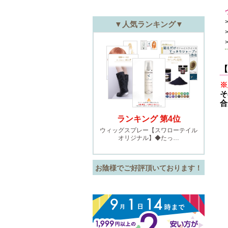
【
※
そ
合