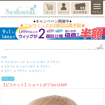
●キャンペーン開催中●
★フルウィッグが2個目以降半額★
TOP
>
コスプレウィッグ
>
ショートボブ
>
ブラウン
>
スタイル
>
ショートボブ
>
ブラウン
>
カラー
>
ブラウン
>
ビスケット
PICK UP
【ビスケット】ショートボブ bo-t1429