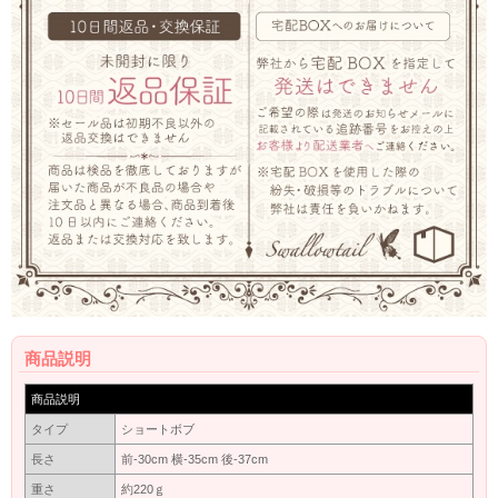
商品説明
商品説明
タイプ
ショートボブ
長さ
前-30cm 横-35cm 後-37cm
重さ
約220ｇ