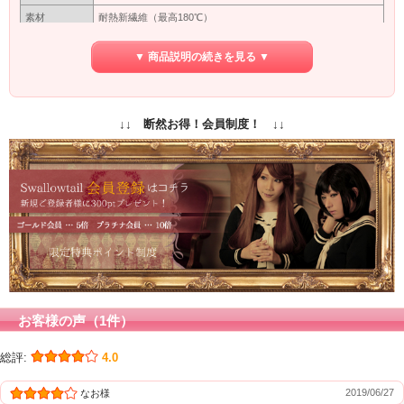
素材
耐熱新繊維（最高180℃）
つむじ型
※型
▼ 商品説明の続きを見る ▼
カバーネットに入れて出来るだけ太陽にあたらない暗いところ
保管方法
で保管してください。長い間使わない場合は洗ってから保管し
てください。
保障期間
初期保障／10日間の返品保障
↓↓ 断然お得！会員制度！ ↓↓
専用ネット付
付属品
（ウィッグ着用時に地毛をまとめるネットです）
商品写真はできる限り実物の色に近づけるよう加工しておりま
すが、お客様がご使用するモニター設定や部屋の照明により実
カラー
際の商品とは色味が異なる場合があります。
色味が異なる等のクレーム、返品交換等はお受けできません。
予めご了承お願いします。
お客様の声（1件）
総評:
4.0
2019/06/27
なお様