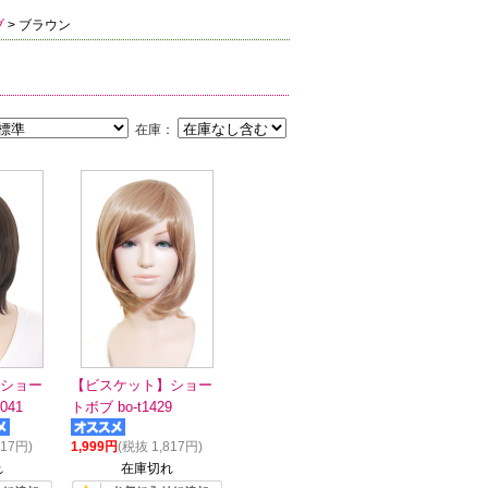
ブ
> ブラウン
在庫：
ショー
【ビスケット】ショー
041
トボブ bo-t1429
817円)
1,999円
(税抜 1,817円)
れ
在庫切れ