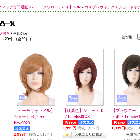
ウィッグ専門通販サイト【スワローテイル】TOP
>
コスプレウィッグ
>
ショートボ
品一覧
明付き
/ 写真のみ
並び順：
件～29件 （全29件）
【ピーチキャラメル】
【紅葉色】ショートボ
【ブラウニー】
ショートボブ bo-
ブ bo-bbw0048
トボブ bo-bbw0
bbw0029
1,999円
(税抜 1,817円)
1,999円
(税抜 1,
1,999円
(税抜 1,817円)
在庫切