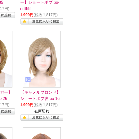
35
ー】ショートボブ bo-
817円)
nrff88
1,999円
(税抜 1,817円)
ガー】
【キャメルブロンド】
-26
ショートボブ改 bo-16
817円)
1,999円
(税抜 1,817円)
在庫切れ