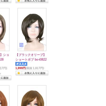
】ショ
【ブラックオリーブ】
28
ショートボブ bo-t0822
817円)
1,999円
(税抜 1,817円)
れ