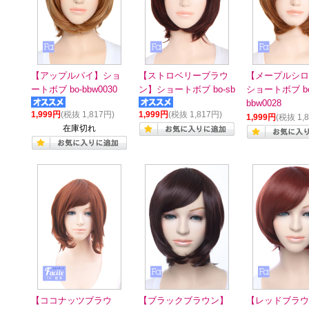
【アップルパイ】ショ
【ストロベリーブラウ
【メープルシロ
ートボブ bo-bbw0030
ン】ショートボブ bo-sb
ショートボブ bo
bbw0028
1,999円
(税抜 1,817円)
1,999円
(税抜 1,817円)
1,999円
(税抜 1,
在庫切れ
【ココナッツブラウ
【ブラックブラウン】
【レッドブラウ