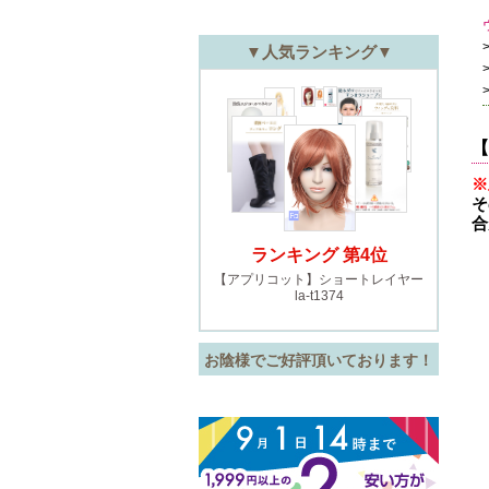
【
※
そ
合