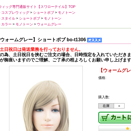
ウィッグ専門通販サイト【スワローテイル】TOP
>
コスプレウィッグ
>
ショートボブ
>
モノトーン
>
スタイル
>
ショートボブ
>
モノトーン
>
カラー
>
モノトーン
>
ウォームグレー
ウォームグレー】ショートボブ bo-t1306
土日祝日は発送業務を行っておりません。
の為、土日祝日を挟むご注文の場合、日時指定を入れていただき
が御座いますのでご理解、ご了承の程よろしくお願い申し上げま
【ウォームグレー
価格:
購入数:
在庫
○