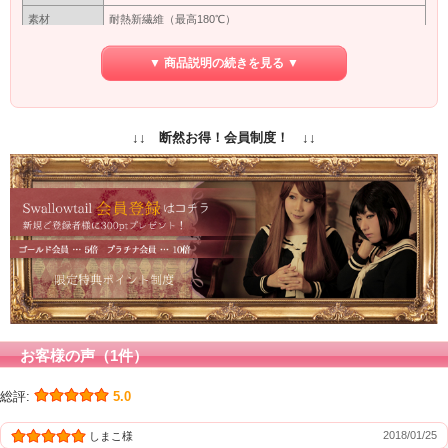
素材
耐熱新繊維（最高180℃）
つむじ型
※型
▼ 商品説明の続きを見る ▼
カバーネットに入れて出来るだけ太陽にあたらない暗いところ
保管方法
で保管してください。長い間使わない場合は洗ってから保管し
てください。
保障期間
初期保障／10日間の返品保障
↓↓ 断然お得！会員制度！ ↓↓
専用ネット付
付属品
（ウィッグ着用時に地毛をまとめるネットです）
商品写真はできる限り実物の色に近づけるよう加工しておりま
すが、お客様がご使用するモニター設定や部屋の照明により実
カラー
際の商品とは色味が異なる場合があります。
色味が異なる等のクレーム、返品交換等はお受けできません。
予めご了承お願いします。
お客様の声（1件）
総評:
5.0
2018/01/25
しまこ様