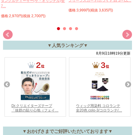
プリーツスカート/ホワイト 白 S～LL...
タングルティーザー(ザ・オリジナル)全
7...
価格:3,999円(税抜 3,635円)
価格:2,970円(税抜 2,700円)
▼人気ランキング▼
▼おかげさまでご好評いただいております▼