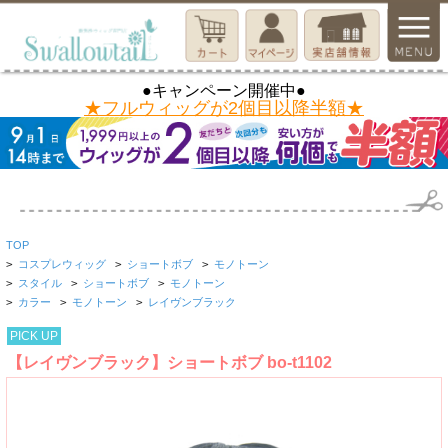
●キャンペーン開催中●
★フルウィッグが2個目以降半額★
TOP
>
コスプレウィッグ
>
ショートボブ
>
モノトーン
>
スタイル
>
ショートボブ
>
モノトーン
>
カラー
>
モノトーン
>
レイヴンブラック
PICK UP
【レイヴンブラック】ショートボブ bo-t1102