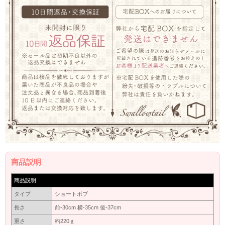
商品説明
商品説明
タイプ
ショートボブ
長さ
前-30cm 横-35cm 後-37cm
重さ
約220ｇ