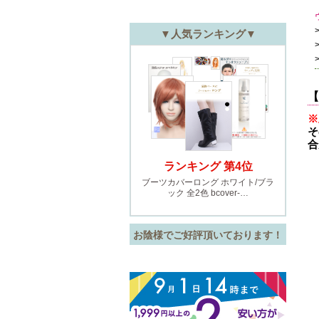
【
※
そ
合