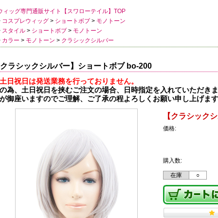
ウィッグ専門通販サイト【スワローテイル】TOP
>
コスプレウィッグ
>
ショートボブ
>
モノトーン
>
スタイル
>
ショートボブ
>
モノトーン
>
カラー
>
モノトーン
>
クラシックシルバー
クラシックシルバー】ショートボブ bo-200
土日祝日は発送業務を行っておりません。
の為、土日祝日を挟むご注文の場合、日時指定を入れていただき
が御座いますのでご理解、ご了承の程よろしくお願い申し上げま
【クラシックシル
価格:
購入数:
在庫
○