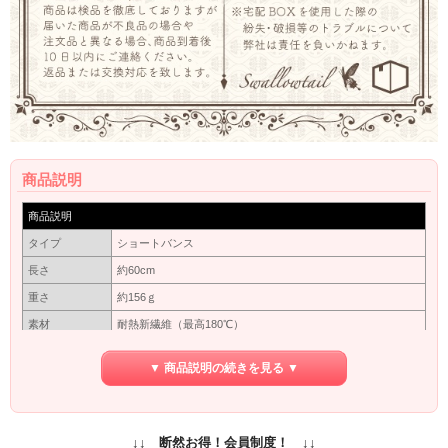
商品説明
商品説明
タイプ
ショートバンス
長さ
約60cm
重さ
約156ｇ
素材
耐熱新繊維（最高180℃）
カバーネットに入れて出来るだけ太陽にあたらない暗いとこ
保管方法
ろで保管してください。長い間使わない場合は洗ってから保
▼ 商品説明の続きを見る ▼
管してください。
保障期間
初期保障／10日間の返品保障
商品写真はできる限り実物の色に近づけるよう加工しており
↓↓ 断然お得！会員制度！ ↓↓