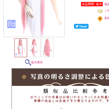
返
こ
友
拡大表示