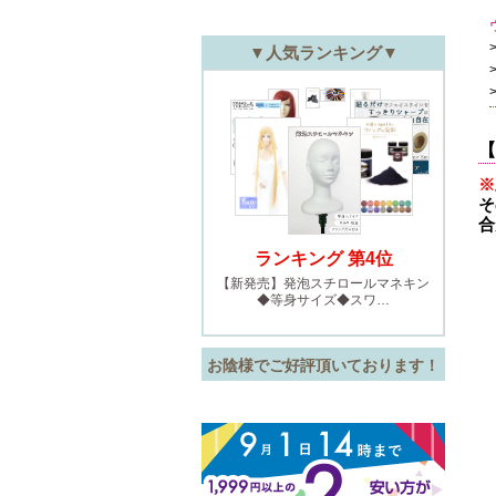
【
※
そ
合