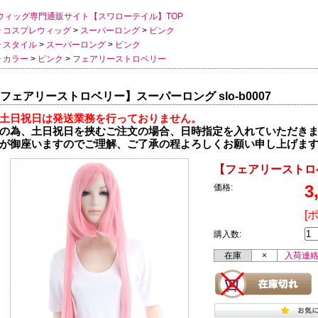
ウィッグ専門通販サイト【スワローテイル】TOP
>
コスプレウィッグ
>
スーパーロング
>
ピンク
>
スタイル
>
スーパーロング
>
ピンク
>
カラー
>
ピンク
>
フェアリーストロベリー
フェアリーストロベリー】スーパーロング slo-b0007
土日祝日は発送業務を行っておりません。
の為、土日祝日を挟むご注文の場合、日時指定を入れていただき
が御座いますのでご理解、ご了承の程よろしくお願い申し上げま
【フェアリーストロベリ
3
価格:
[
購入数:
在庫
×
入荷連