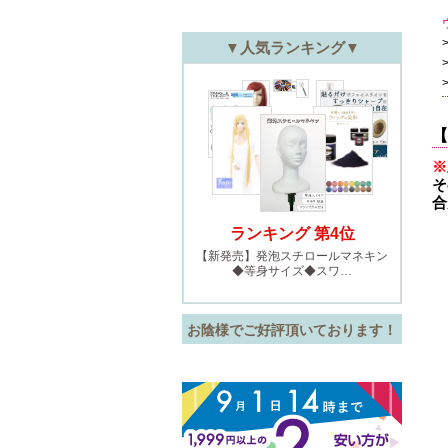
【
※
そ
合