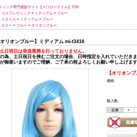
ウィッグ専門通販サイト【スワローテイル】TOP
>
コスプレウィッグ
>
ミディアム
>
ブルー
>
スタイル
>
ミディアム
>
ブルー
>
カラー
>
ブルー
>
オリオンブルー
オリオンブルー】ミディアム mi-t3416
土日祝日は発送業務を行っておりません。
の為、土日祝日を挟むご注文の場合、日時指定を入れていただき
が御座いますのでご理解、ご了承の程よろしくお願い申し上げま
【オリオンブル
価格:
購入数:
在庫
×