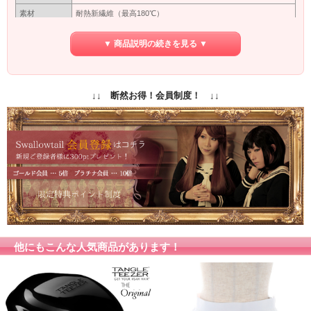
素材
耐熱新繊維（最高180℃）
つむじ型
※型
▼ 商品説明の続きを見る ▼
カバーネットに入れて出来るだけ太陽にあたらない暗いところ
保管方法
で保管してください。長い間使わない場合は洗ってから保管し
てください。
保障期間
初期保障／10日間の返品保障
↓↓ 断然お得！会員制度！ ↓↓
専用ネット付き
付属品
（ウィッグ着用時に地毛をまとめるネットです）
商品写真はできる限り実物の色に近づけるよう加工しておりま
すが、お客様がご使用するモニター設定や部屋の照明により実
カラー
際の商品とは色味が異なる場合があります。
色味が異なる等のクレーム、返品交換等はお受けできません。
予めご了承お願いします。
他にもこんな人気商品があります！