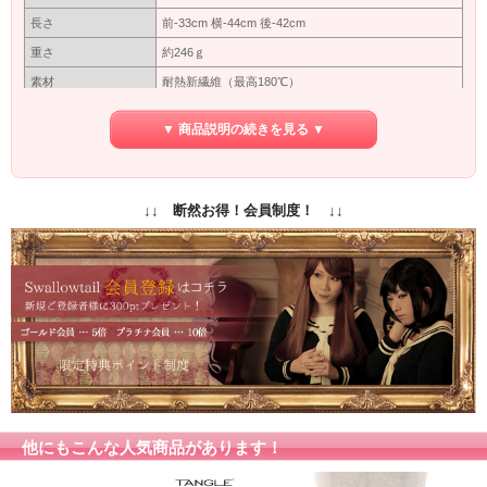
長さ
前-33cm 横-44cm 後-42cm
重さ
約246ｇ
素材
耐熱新繊維（最高180℃）
つむじ型
※型
▼ 商品説明の続きを見る ▼
カバーネットに入れて出来るだけ太陽にあたらない暗
保管方法
いところで保管してください。長い間使わない場合は
洗ってから保管してください。
保障期間
初期保障／10日間の返品保障
↓↓ 断然お得！会員制度！ ↓↓
付属品
専用ネット付き
商品写真はできる限り実物の色に近づけるよう加工し
ておりますが、お客様がご使用するモニター設定や部
屋の照明により実際の商品とは色味が異なる場合があ
カラー
ります。
色味が異なる等のクレーム、返品交換等はお受けでき
ません。予めご了承お願いします。
他にもこんな人気商品があります！