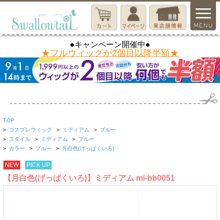
●キャンペーン開催中●
★フルウィッグが2個目以降半額★
TOP
>
コスプレウィッグ
>
ミディアム
>
ブルー
>
スタイル
>
ミディアム
>
ブルー
>
カラー
>
ブルー
>
月白色(げっぱくいろ)
NEW
PICK UP
【月白色(げっぱくいろ)】ミディアム mi-bb0051