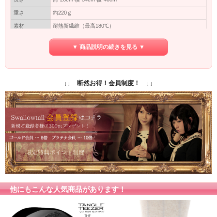
重さ
約220ｇ
素材
耐熱新繊維（最高180℃）
つむじ型
※型
▼ 商品説明の続きを見る ▼
カバーネットに入れて出来るだけ太陽にあたらない暗いところ
保管方法
で保管してください。長い間使わない場合は洗ってから保管し
てください。
保障期間
初期保障／10日間の返品保障
↓↓ 断然お得！会員制度！ ↓↓
専用ネット付き
付属品
（ウィッグ着用時に地毛をまとめるネットです）
商品写真はできる限り実物の色に近づけるよう加工しておりま
すが、お客様がご使用するモニター設定や部屋の照明により実
カラー
際の商品とは色味が異なる場合があります。
色味が異なる等のクレーム、返品交換等はお受けできません。
予めご了承お願いします。
他にもこんな人気商品があります！