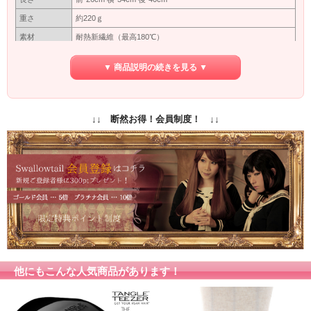
重さ
約220ｇ
素材
耐熱新繊維（最高180℃）
つむじ型
※型
▼ 商品説明の続きを見る ▼
カバーネットに入れて出来るだけ太陽にあたらない暗いところ
保管方法
で保管してください。長い間使わない場合は洗ってから保管し
てください。
保障期間
初期保障／10日間の返品保障
↓↓ 断然お得！会員制度！ ↓↓
専用ネット付き
付属品
（ウィッグ着用時に地毛をまとめるネットです）
商品写真はできる限り実物の色に近づけるよう加工しておりま
すが、お客様がご使用するモニター設定や部屋の照明により実
カラー
際の商品とは色味が異なる場合があります。
色味が異なる等のクレーム、返品交換等はお受けできません。
予めご了承お願いします。
他にもこんな人気商品があります！