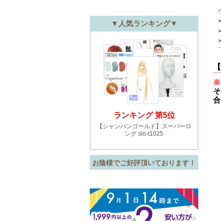
【
※
そ
合