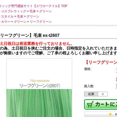
ウィッグ専門通販サイト【スワローテイル】TOP
>
コスプレウィッグ
>
毛束
>
グリーン
>
スタイル
>
毛束
>
グリーン
>
カラー
>
グリーン
>
リーフグリーン
リーフグリーン】毛束 ex-t2607
土日祝日は発送業務を行っておりません。
の為、土日祝日を挟むご注文の場合、日時指定を入れていただき
が御座いますのでご理解、ご了承の程よろしくお願い申し上げま
【リーフグリーン】毛
価格:
購入数:
在庫
○