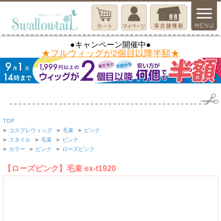
●キャンペーン開催中●
★フルウィッグが2個目以降半額★
TOP
>
コスプレウィッグ
>
毛束
>
ピンク
>
スタイル
>
毛束
>
ピンク
>
カラー
>
ピンク
>
ローズピンク
【ローズピンク】毛束 ex-t1920