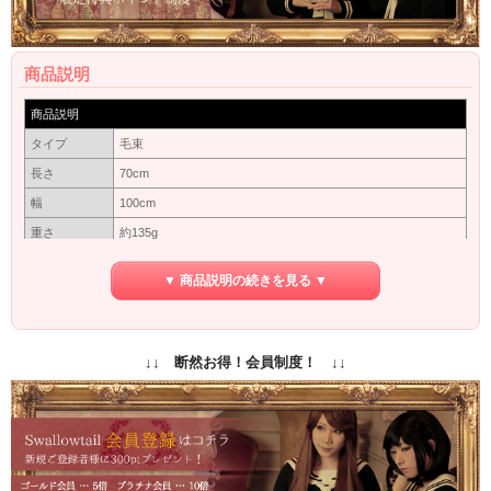
商品説明
商品説明
タイプ
毛束
長さ
70cm
幅
100cm
重さ
約135g
素材
耐熱新繊維（最高180℃）
▼ 商品説明の続きを見る ▼
カバーネットに入れて出来るだけ太陽にあたらない暗いところ
保管方法
で保管してください。長い間使わない場合は洗ってから保管し
てください。
保障期間
初期保障／10日間の返品保障
↓↓ 断然お得！会員制度！ ↓↓
商品写真はできる限り実物の色に近づけるよう加工しておりま
すが、お客様がご使用するモニター設定や部屋の照明により実
カラー
際の商品とは色味が異なる場合があります。
色味が異なる等のクレーム、返品交換等はお受けできません。
予めご了承お願いします。