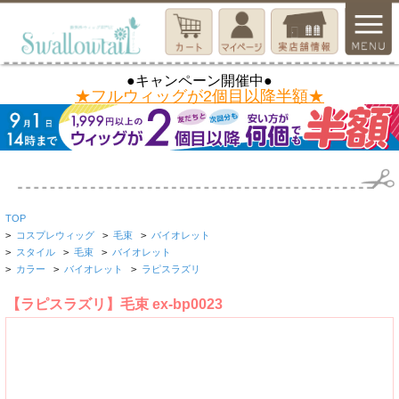
●キャンペーン開催中●
★フルウィッグが2個目以降半額★
TOP
>
コスプレウィッグ
>
毛束
>
バイオレット
>
スタイル
>
毛束
>
バイオレット
>
カラー
>
バイオレット
>
ラピスラズリ
【ラピスラズリ】毛束 ex-bp0023