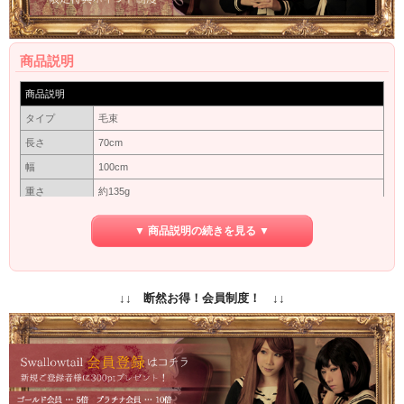
商品説明
商品説明
タイプ
毛束
長さ
70cm
幅
100cm
重さ
約135g
素材
耐熱新繊維（最高180℃）
▼ 商品説明の続きを見る ▼
カバーネットに入れて出来るだけ太陽にあたらない暗いところ
保管方法
で保管してください。長い間使わない場合は洗ってから保管し
てください。
保障期間
初期保障／10日間の返品保障
↓↓ 断然お得！会員制度！ ↓↓
商品写真はできる限り実物の色に近づけるよう加工しておりま
すが、お客様がご使用するモニター設定や部屋の照明により実
カラー
際の商品とは色味が異なる場合があります。
色味が異なる等のクレーム、返品交換等はお受けできません。
予めご了承お願いします。