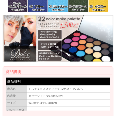
商品説明
商品説明
商品名
ドルチェコスメティック 22色メイクパレット
内容量
カラーシャドウ0.88g×22色
サイズ
W159×H114×D11(mm)
パレット全体
230g
の重量