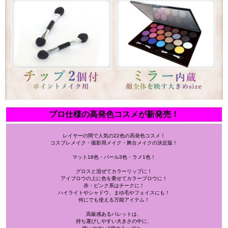
プロ仕様の高発色コスメが新発売！
レイヤーの間で人気の22色の高発色コスメ！
コスプレメイク・撮影用メイク・舞台メイクの決定版！
マット18色・パール3色・ラメ1色！
グロスと混ぜてカラーリップに！
アイブロウの上に色を乗せてカラーブロウに！
赤・ピンク系はチークに！
ハイライトやシャドウ、まゆ毛やフェイスにも！
何にでも使える万能アイテム！
高級感あるパレットは、
持ち運びしやすい大きさの中に、