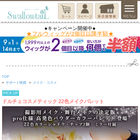
●キャンペーン開催中●
★フルウィッグが2個目以降半額★
TOP
>
サポート雑貨
>
メイク・コスメ
PICK UP
ドルチェコスメティック 22色メイクパレット