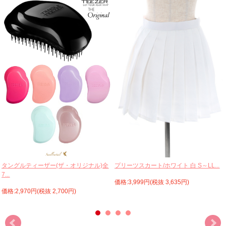
プリーツスカート/ホワイト 白 S～LL...
タングルティーザー(ザ・オリジナル)全
7...
価格:3,999円(税抜 3,635円)
価格:2,970円(税抜 2,700円)