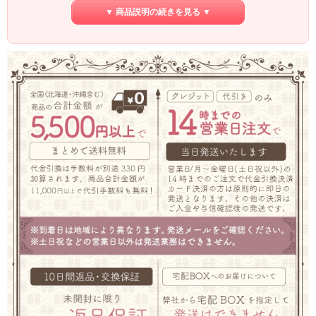
▼ 商品説明の続きを見る ▼
付属品
ミラー＆チップ２個付き
指またはチップで適量をとり、優しくまぶたにのせてくださ
ご使用方法
い。
タルク、マイカ、ワセリン、ミネラルオイル、トコフェロー
成分
ル、他
原産国
中国
区分
化粧品