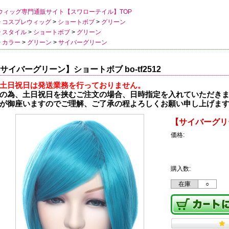
ウィッグ専門通販サイト【スワローテイル】TOP
>
コスプレウィッグ
>
ショートボブ
>
グリーン
>
スタイル
>
ショートボブ
>
グリーン
>
カラー
>
グリーン
>
サイバーグリーン
サイバーグリーン】ショートボブ bo-tf2512
土日祝日は発送業務を行っておりません。
の為、土日祝日を挟むご注文の場合、日時指定を入れていただき
が御座いますのでご理解、ご了承の程よろしくお願い申し上げま
【サイバーグリー
価格:
購入数:
在庫
○