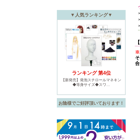
【
※
そ
合