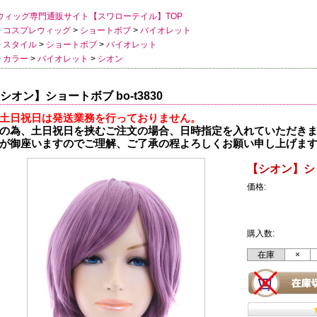
ウィッグ専門通販サイト【スワローテイル】TOP
>
コスプレウィッグ
>
ショートボブ
>
バイオレット
>
スタイル
>
ショートボブ
>
バイオレット
>
カラー
>
バイオレット
>
シオン
シオン】ショートボブ bo-t3830
土日祝日は発送業務を行っておりません。
の為、土日祝日を挟むご注文の場合、日時指定を入れていただき
が御座いますのでご理解、ご了承の程よろしくお願い申し上げま
【シオン】ショー
価格:
購入数:
在庫
×