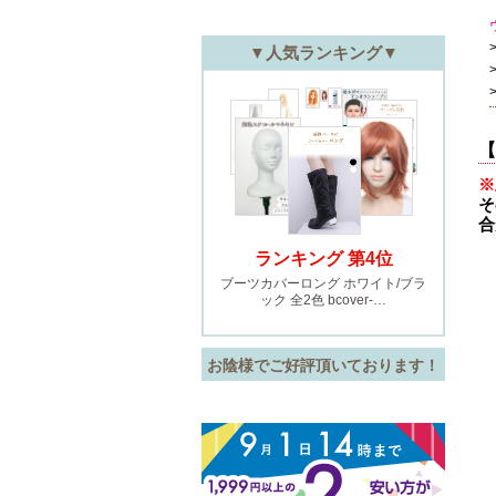
【
※
そ
合