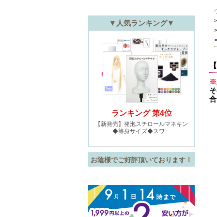
【
※
そ
合