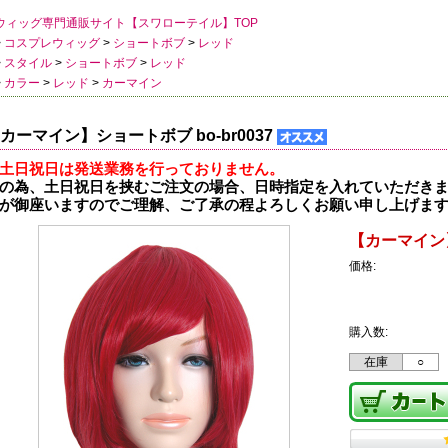
ウィッグ専門通販サイト【スワローテイル】TOP
>
コスプレウィッグ
>
ショートボブ
>
レッド
>
スタイル
>
ショートボブ
>
レッド
>
カラー
>
レッド
>
カーマイン
カーマイン】ショートボブ bo-br0037
土日祝日は発送業務を行っておりません。
の為、土日祝日を挟むご注文の場合、日時指定を入れていただき
が御座いますのでご理解、ご了承の程よろしくお願い申し上げま
【カーマイン】
価格:
購入数:
在庫
○