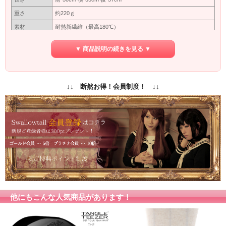
重さ
約220ｇ
素材
耐熱新繊維（最高180℃）
つむじ型
※型
▼ 商品説明の続きを見る ▼
カバーネットに入れて出来るだけ太陽にあたらない暗いところ
保管方法
で保管してください。長い間使わない場合は洗ってから保管し
てください。
保障期間
初期保障／10日間の返品保障
↓↓ 断然お得！会員制度！ ↓↓
専用ネット付
付属品
（ウィッグ着用時に地毛をまとめるネットです）
商品写真はできる限り実物の色に近づけるよう加工しておりま
すが、お客様がご使用するモニター設定や部屋の照明により実
カラー
際の商品とは色味が異なる場合があります。
色味が異なる等のクレーム、返品交換等はお受けできません。
予めご了承お願いします。
他にもこんな人気商品があります！