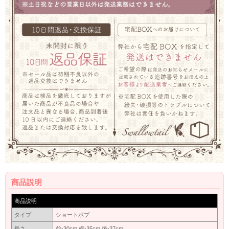
商品説明
商品説明
タイプ
ショートボブ
長さ
前-30cm 横-35cm 後-37cm