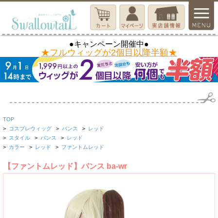
●キャンペーン開催中●
★フルウィッグが2個目以降半額★
TOP
>
コスプレウィッグ
>
バンス
>
レッド
>
スタイル
>
バンス
>
レッド
>
カラー
>
レッド
>
ファントムレッド
【ファントムレッド】バンス ba-wr