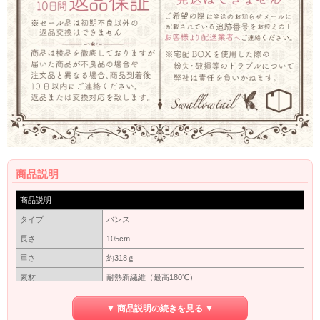
商品説明
商品説明
タイプ
バンス
長さ
105cm
重さ
約318ｇ
素材
耐熱新繊維（最高180℃）
カバーネットに入れて出来るだけ太陽にあたらない暗
保管方法
▼ 商品説明の続きを見る ▼
いところで保管してください。長い間使わない場合は
洗ってから保管してください。