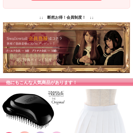
保障期間
初期保障／10日間の返品保障
商品写真はできる限り実物の色に近づけるよう加工し
↓↓ 断然お得！会員制度！ ↓↓
ておりますが、お客様がご使用するモニター設定や部
屋の照明により実際の商品とは色味が異なる場合があ
カラー
ります。
色味が異なる等のクレーム、返品交換等はお受けでき
ません。予めご了承お願いします。
他にもこんな人気商品があります！