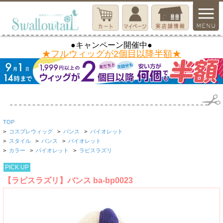
●キャンペーン開催中●
★フルウィッグが2個目以降半額★
TOP
>
コスプレウィッグ
>
バンス
>
バイオレット
>
スタイル
>
バンス
>
バイオレット
>
カラー
>
バイオレット
>
ラピスラズリ
PICK UP
【ラピスラズリ】バンス ba-bp0023