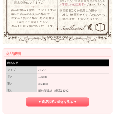
商品説明
商品説明
タイプ
バンス
長さ
105cm
重さ
約318ｇ
素材
耐熱新繊維（最高180℃）
カバーネットに入れて出来るだけ太陽にあたらない暗
保管方法
▼ 商品説明の続きを見る ▼
いところで保管してください。長い間使わない場合は
洗ってから保管してください。
保障期間
初期保障／10日間の返品保障