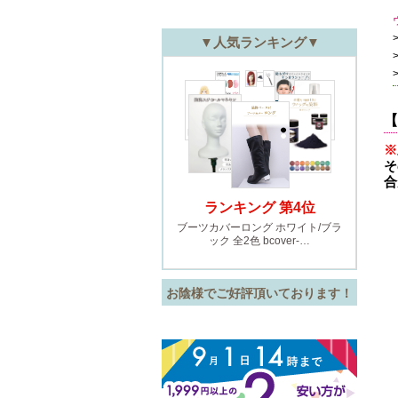
【
※
そ
合