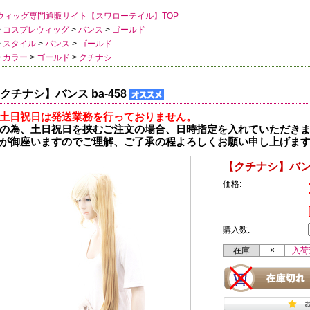
ウィッグ専門通販サイト【スワローテイル】TOP
>
コスプレウィッグ
>
バンス
>
ゴールド
>
スタイル
>
バンス
>
ゴールド
>
カラー
>
ゴールド
>
クチナシ
クチナシ】バンス ba-458
土日祝日は発送業務を行っておりません。
の為、土日祝日を挟むご注文の場合、日時指定を入れていただき
が御座いますのでご理解、ご了承の程よろしくお願い申し上げま
【クチナシ】バンス 
価格:
購入数:
在庫
×
入荷