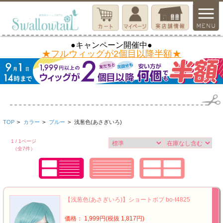
●キャンペーン開催中●
★フルウィッグが2個目以降半額★
TOP
>
カラー
>
ブルー
>
浅葱色(あさぎいろ)
1 / 1ページ
（全7件）
【浅葱色(あさぎいろ)】ショートボブ bo-t4825
価格： 1,999円(税抜 1,817円)