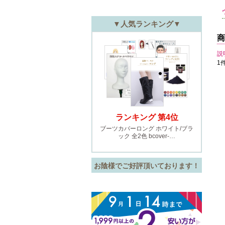
商
説
1