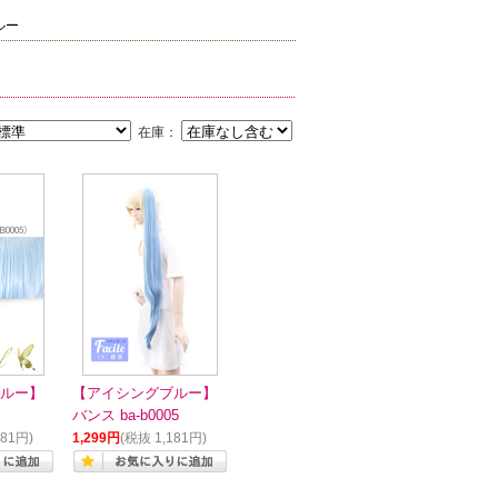
ルー
在庫：
ルー】
【アイシングブルー】
バンス ba-b0005
181円)
1,299円
(税抜 1,181円)