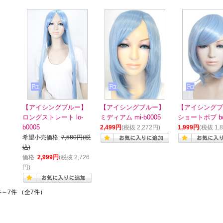
【アイシングブルー】
【アイシングブルー】
【アイシングブ
ロングストレート lo-
ミディアム mi-b0005
ショートボブ bo-
b0005
2,499円
(税抜 2,272円)
1,999円
(税抜 1,
希望小売価格:
7,580円(税
込)
価格:
2,999円
(税抜 2,726
円)
件～7件 （全7件）