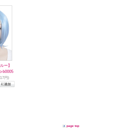
ルー】
b0005
817円)
page top