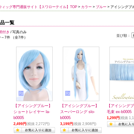
ウィッグ専門通販サイト【スワローテイル】TOP
>
カラー
>
ブルー
> アイシングブ
品一覧
明付き
/ 写真のみ
並び順：
件～7件 （全7件）
【アイシングブルー】
【アイシングブルー】
【アイシングブ
ショートレイヤー la-
スーパーロング slo-
毛束 ex-b0005
b0005
b0005
1,299円
(税抜 1,
2,499円
(税抜 2,272円)
3,199円
(税抜 2,908円)