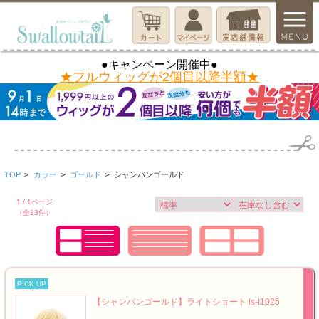
●キャンペーン開催中●
★フルウィッグが2個目以降半額★
TOP
>
カラー
>
ゴールド
>
シャンパンゴールド
1 / 1ページ
（全13件）
PICK UP
【シャンパンゴールド】ライトショート ls-t1025