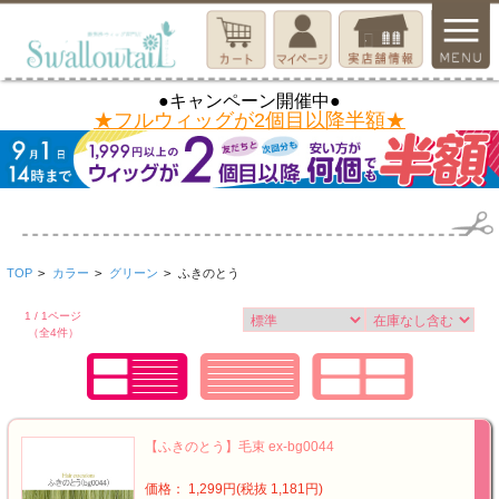
●キャンペーン開催中●
★フルウィッグが2個目以降半額★
TOP
>
カラー
>
グリーン
>
ふきのとう
1 / 1ページ
（全4件）
【ふきのとう】毛束 ex-bg0044
価格： 1,299円(税抜 1,181円)