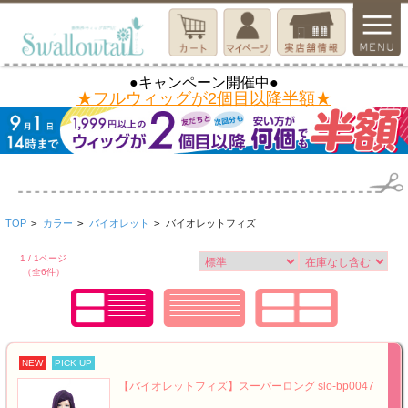
●キャンペーン開催中●
★フルウィッグが2個目以降半額★
TOP
>
カラー
>
バイオレット
>
バイオレットフィズ
1 / 1ページ
（全6件）
NEW
PICK UP
【バイオレットフィズ】スーパーロング slo-bp0047