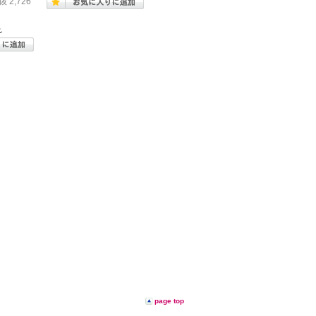
抜 2,726
れ
page top