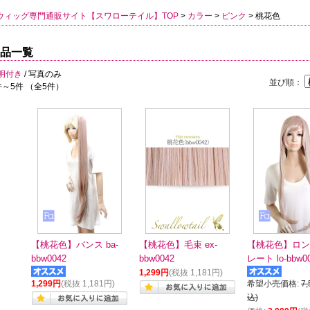
ウィッグ専門通販サイト【スワローテイル】TOP
>
カラー
>
ピンク
> 桃花色
品一覧
明付き
/ 写真のみ
並び順：
件～5件 （全5件）
【桃花色】バンス ba-
【桃花色】毛束 ex-
【桃花色】ロン
bbw0042
bbw0042
レート lo-bbw0
1,299円
(税抜 1,181円)
1,299円
(税抜 1,181円)
希望小売価格:
7
込)