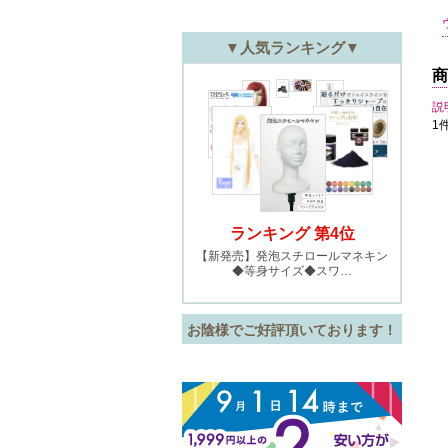
商
説
1