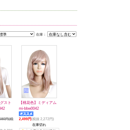
在庫：
グスト
【桃花色】ミディアム
042
mi-bbw0042
,580円(税
2,499円
(税抜 2,272円)
在庫切れ