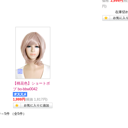
価格:
2,999円
(税
円)
在庫切
【桃花色】ショートボ
ブ bo-bbw0042
1,999円
(税抜 1,817円)
件～5件 （全5件）