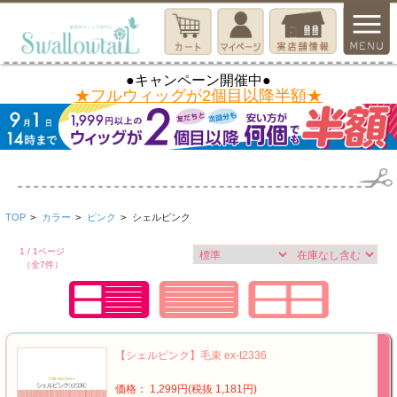
●キャンペーン開催中●
★フルウィッグが2個目以降半額★
TOP
>
カラー
>
ピンク
>
シェルピンク
1 / 1ページ
（全7件）
【シェルピンク】毛束 ex-t2336
価格： 1,299円(税抜 1,181円)