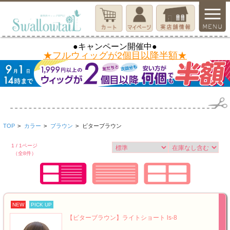
●キャンペーン開催中●
★フルウィッグが2個目以降半額★
TOP
>
カラー
>
ブラウン
>
ビターブラウン
1 / 1ページ
（全8件）
NEW
PICK UP
【ビターブラウン】ライトショート ls-8