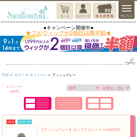
●キャンペーン開催中●
★フルウィッグが2個目以降半額★
TOP
>
カラー
>
モノトーン
>
アッシュグレー
1 / 1ページ
（全6件）
NEW
PICK UP
【アッシュグレー】ロングストレート lo-bs0055