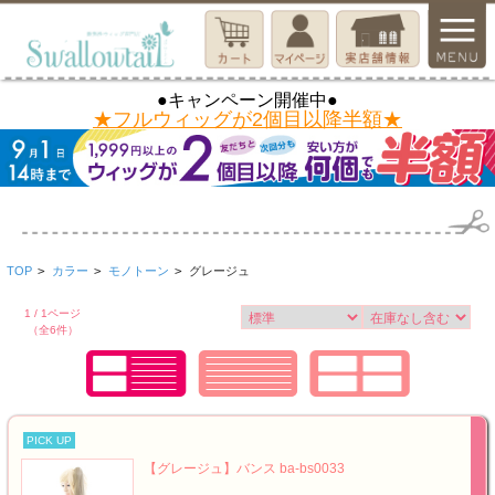
●キャンペーン開催中●
★フルウィッグが2個目以降半額★
TOP
>
カラー
>
モノトーン
>
グレージュ
1 / 1ページ
（全6件）
PICK UP
【グレージュ】バンス ba-bs0033